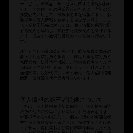
サービス、新商品・サービスに関する情報のお知
らせ、その他当社の事業遂行のために、当社の業
務委託先に対して、最低限必要な情報に限り、お
客様等の個人情報を開示する場合があります。こ
れら業務委託先に対しては、個人情報の保護に関
する契約を締結し、業務委託先が契約を遵守する
よう、必要かつ適切な管理および監督を行ないま
す。
注１）当社の業務委託先とは、醸造所直送商品の
発送手配を請け負う製造元、商品配送を請け負う
宅配業者、決済代行機関、ご請求書宛名ラベル等
の印刷・発送代行業者、クレジット会社および金
融機関等、決済代行システム会社、個人信用情報
機関、債権回収代行業者等をいいます。
個人情報の第三者提供について
当社は、個人情報を適切に保護し、個人情報保護
法その他の法令等により認められた場合を除き、
お客様等からの同意なく、個人の識別が可能な状
態で個人情報を第三者に開示、提供することはあ
りません。提供先および提供内容を特定したうえ