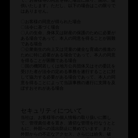
で、お客様等の同意を得た場合に限り、開示、提
供いたします。ただし、以下の場合はこの限りで
はありません。
〇お客様の同意が得られた場合
〇法令に基づく場合
〇人の生命、身体又は財産の保護のために必要が
ある場合であって、本人の同意を得ることが困難
である場合
〇公衆衛生の向上又は児童の健全な育成の推進の
ために特に必要がある場合であって、本人の同意
を得ることが困難である場合
〇国の機関若しくは地方公共団体又はその委託を
受けた者が法令の定める事務を遂行することに対
して協力する必要がある場合であって、本人の同
意を得ることによって当該事務の遂行に支障を及
ぼすおそれがある場合
セキュリティについて
当社は、お客様等の個人情報の取り扱いに際し
て、管理責任者を置き、適切な管理を行なうとと
もに、外部への流出防止に努めています。また、
外部からの不正なアクセス、さらには紛失、破