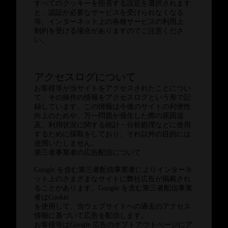
すべてのクッキーを拒否する設定を選択されます
と、認証が必要なサービスを受けられなくなる
等、インターネット上の各種サービスの利用上、
制約を受ける場合がありますのでご注意くださ
い。
アクセスログについて
お客様等が当サイトをアクセスされたことについ
て、その操作の情報をアクセスログという形で記
録しています。この情報は今後のサイトの利便性
向上のためや、万一問題が発生した際の原因追
及、利用状況に関する統計・分析処理などに使用
するために採取をしており、それ以外の目的には
使用いたしません。
第三者事業者の広告配信について
Google を含む第三者配信事業者によりインターネ
ット上のさまざまなサイトに弊社広告が掲載され
ることがあります。Google を含む第三者配信事業
者はCookie
を使用して、当ウェブサイトへの過去のアクセス
情報に基づいて広告を配信します。
お客様等はGoogle 広告のオプトアウトページにア