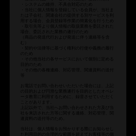
・システムの維持、不具合対応のため
・当社に個人情報を登録している会員が、当社ま
たは子会社、関連会社の提供する別サービスを利
用する場合、会員登録等作業の簡素化を行うため
・取引先等より個人情報の取扱業務を委託された
場合、委託された業務の遂行のため
（商品の発送代行および発送に伴う連絡等を含
む）
・契約や法律等に基づく権利の行使や義務の履行
のため
・その他当社の各サービスにおいて個別に定める
目的のため
・その他の各種連絡、対応管理、関連資料の送付
等
お電話でお問い合わせいただいた場合には、上記
の目的および円滑な業務遂行を目的としたオペレ
ータ教育に利用するために、録音させていただく
ことがあります。
上記以外で、当社へお問い合わせされた方及び当
社を来訪された方等に関する連絡、対応管理、関
連資料の送付等のため。
当社は、個人情報をお預かりする際にお知らせし
た利用目的の合理的な範囲を超えてお客様等の個