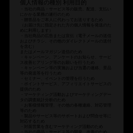
個人情報の種別 利用目的
・当社の商品・サービス等の販売、配送、支払い
にかかる業務の遂行のため
・贈答品をご本人に代わってお送りするため
（お届け先に指定された方の個人情報を発送のた
めに利用します）
・当社商品の広告または宣伝（電子メールの送信
およびチラシ、その他のダイレクトメールの送付
を含む）
またはメールマガジン送信のため
・キャンペーン、アンケートのお知らせ、サービ
ス改善ヒアリング等のお願いを行うため
・キャンペーン等の実施および当選の連絡、景品
等の発送等を行うため
・セミナー、イベントの管理を行うため
・ポイントサービス、アフィリエイトサービスの
提供のため
・マーケティング活動およびマーケティングデー
タの調査統計分析のため
・お客様情報管理、その他の各種連絡、対応管理
等のため
・製品やサービス等のサポートおよび問合せ等に
対応するため
・対面営業を含むマーケティング活動のため
・当社の商品・サービス等の開発、改善のため