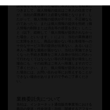
ご本人が個人情報を与えることの任意性および当
該情報を与えなかった場合に本人に生じる結果に
つきまして、個人情報の提出はご本人の任意です
が、当社の業務遂行上必要な情報となります。し
たがって、個人情報の提供が不十分、不正確なも
のであったり、または個人情報の提供を拒絶（個
人情報の削除または消去等の措置を含む）したこ
と（以下、総称して「個人情報が提供されなかっ
た場合」といいます。）により、当社の業務遂行
に支障をきたし、商品が届かない等お客様等への
十分なサービス等の提供が出来ない、あるいはご
本人へ重要な連絡が届かない、当社が実施できな
くなった手続き業務をご本人自身が当社に代わっ
て行わなくてはならない等の不利益等が発生した
場合にも、その結果はご本人へ帰属しますのでご
了承ください。また、個人情報が提供されなかっ
た場合には、お問い合わせ等にお答えすることが
できない場合がありますので予めご了承くださ
い。
業務委託先について
当社は、インターネット通信販売事業等における
商品の発送・代金決済・与信、関連するアフター