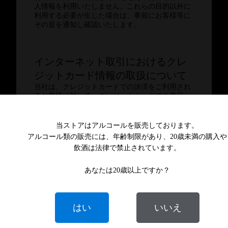
人情報を利用いたしません。これらの目的以外に
利用する必要が生じた場合は、事前にお客様等に
その旨を通知し確認いたします。
インターネット取引におけるクレ
ジットカード情報の取扱について
当社は、クレジットカードでの決済をご利用され
るお客様に対して、クレジットカードでの商品・
サービスの決済のため、または、料金の決済等に
際し、金融機関等との間で口座番号の正当性やク
レジットカードの有効性を確認するために、当社
当ストアはアルコールを販売しております。
が依頼した決済代行会社のサービスによりクレジ
アルコール類の販売には、年齢制限があり、20歳未満の購入や
ットカード情報の確認を行っております。その
飲酒は法律で禁止されています。
際、お客様のクレジットカード情報は、当社委託
の決済代行会社へ送信されますが、当社では一切
その情報を保持しませんのでご安心ください。
あなたは20歳以上ですか？
本人が個人情報を与えることの任
はい
いいえ
意性について