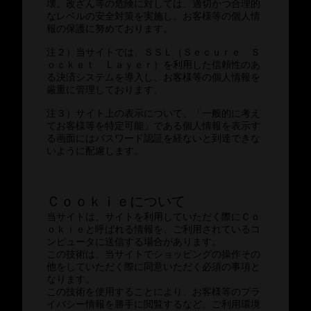
壊、改ざん等の危険に対しては、適切かつ合理的
なレベルの安全対策を実施し、お客様等の個人情
報の保護に努めております。
注２）当サイトでは、ＳＳＬ（Ｓｅｃｕｒｅ Ｓ
ｏｃｋｅｔ Ｌａｙｅｒ）を利用した信頼性のあ
る決済システムを導入し、お客様等の個人情報を
厳重に管理しております。
注３）サイト上の表示について、「一般的に考え
てお客様等を特定可能」である個人情報を表示す
る画面にはパスワード認証を経ないと到達できな
いように配慮します。
Ｃｏｏｋｉｅについて
当サイトは、サイトを利用していただく際にＣｏ
ｏｋｉｅと呼ばれる情報を、ご利用されているコ
ンピュータに送信する場合があります。
この技術は、当サイトでショッピングの操作その
他をしていただく際に同意いただく必須の事項と
なります。
この技術を使用することにより、お客様等のプラ
イバシー情報を勝手に閲覧するなど、ご利用環境